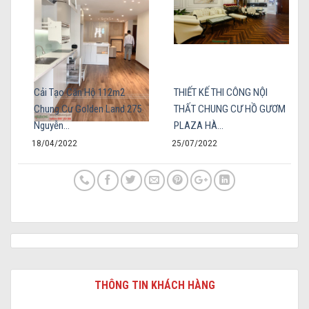
Cải Tạo Căn Hộ 112m2
THIẾT KẾ THI CÔNG NỘI
Chung Cư Golden Land 275
THẤT CHUNG CƯ HỒ GƯƠM
Nguyễn…
PLAZA HÀ…
18/04/2022
25/07/2022
THÔNG TIN KHÁCH HÀNG