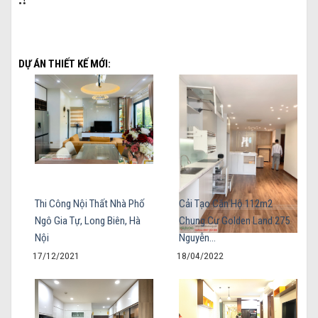
DỰ ÁN THIẾT KẾ MỚI:
Thi Công Nội Thất Nhà Phố
Cải Tạo Căn Hộ 112m2
Ngô Gia Tự, Long Biên, Hà
Chung Cư Golden Land 275
Nội
Nguyễn…
17/12/2021
18/04/2022