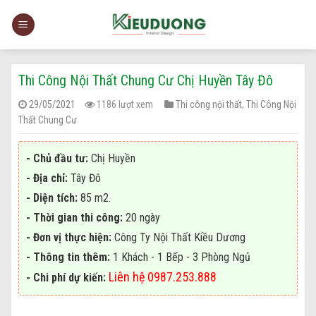
Skip
to
content
Thi Công Nội Thất Chung Cư Chị Huyền Tây Đô
29/05/2021
1186 lượt xem
Thi công nội thất
,
Thi Công Nội
Thất Chung Cư
- Chủ đầu tư:
Chị Huyền
- Địa chỉ:
Tây Đô
- Diện tích:
85
m2.
- Thời gian thi công:
20 ngày
- Đơn vị thực hiện:
Công Ty Nội Thất Kiều Dương
- Thông tin thêm:
1 Khách - 1 Bếp - 3 Phòng Ngủ
Liên hệ 0987.253.888
- Chi phí dự kiến: