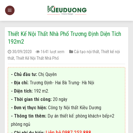
Skip
to
content
Thiết Kế Nội Thất Nhà Phố Trương Định Diện Tích
192m2
30/09/2020
1641 lượt xem
Cải tạo nội thất
,
Thiết kế nội
thất
,
Thiết Kế Nội Thất Nhà Phố
- Chủ đầu tư:
Chị Quyên
- Địa chỉ:
Trương Định- Hai Bà Trưng- Hà Nội
- Diện tích:
192
m2.
- Thời gian thi công:
20 ngày
- Đơn vị thực hiện:
Công ty Nội thất Kiều Dương
- Thông tin thêm:
Dự án thiết kế: phòng khách+ bếp+2
phòng ngủ
Liên hệ 0987.253.888
- Chi phí dự kiến: